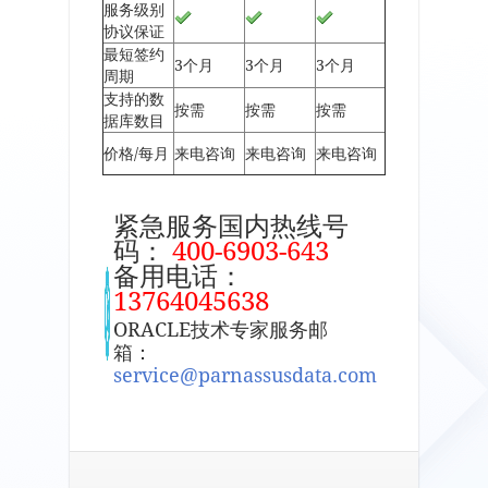
服务级别
协议保证
最短签约
3个月
3个月
3个月
周期
支持的数
按需
按需
按需
据库数目
价格/每月
来电咨询
来电咨询
来电咨询
紧急服务国内热线号
码：
400-6903-643
备用电话：
13764045638
ORACLE技术专家服务邮
箱：
service@parnassusdata.com