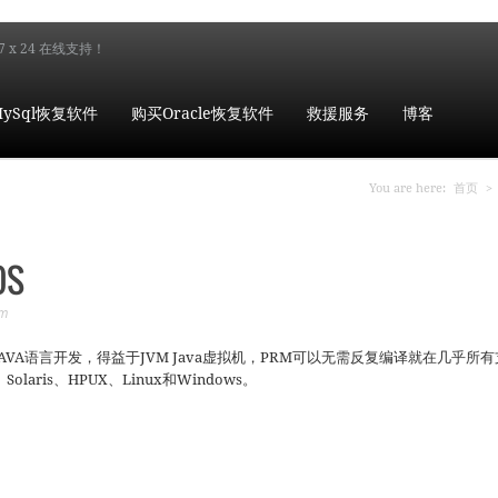
7 x 24 在线支持！
ySql恢复软件
购买Oracle恢复软件
救援服务
博客
你在这
You are here:
首页
>
OS
m
ager)基于JAVA语言开发，得益于JVM Java虚拟机，PRM可以无需反复编译就在几乎所
aris、HPUX、Linux和Windows。