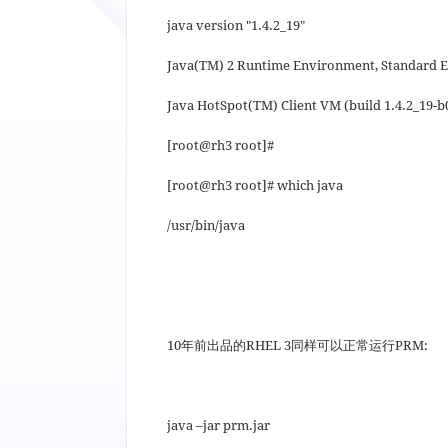
java version "1.4.2_19"
Java(TM) 2 Runtime Environment, Standard Ed
Java HotSpot(TM) Client VM (build 1.4.2_19-
[root@rh3 root]#
[root@rh3 root]# which java
/usr/bin/java
10年前出品的RHEL 3同样可以正常运行PRM:
java –jar prm.jar