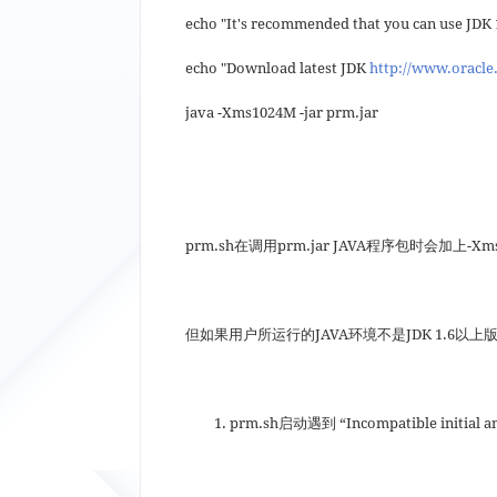
echo "It's recommended that you can use JDK 1
echo "Download latest JDK
http://www.oracle
java -Xms1024M -jar prm.jar
prm.sh在调用prm.jar JAVA程序包时会加上-Xm
但如果用户所运行的JAVA环境不是JDK 1.6
prm.sh启动遇到 “Incompatible initial a