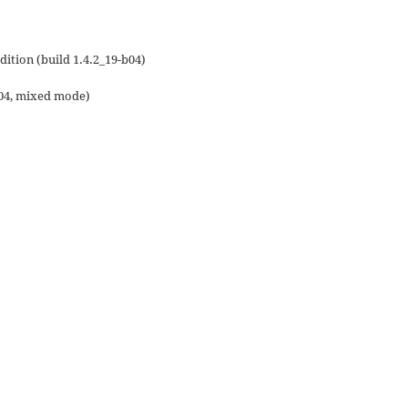
ition (build 1.4.2_19-b04)
b04, mixed mode)