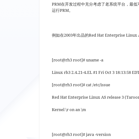
PRM在开发过程中充分考虑了老系统平台，最低可以
运行PRM。
例如在2003年出品的Red Hat Enterprise Linux AS
[root@rh3 root]# uname -a
Linux rh3 2.4.21-4.EL #1 Fri Oct 3 18:13:58 ED
[root@rh3 root]# cat /etc/issue
Red Hat Enterprise Linux AS release 3 (Taroo
Kernel \r on an \m
[root@rh3 root]# java -version