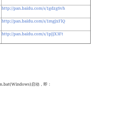
http://pan.baidu.com/s/1gdzgSvh
http://pan.baidu.com/s/1mgjxFlQ
http://pan.baidu.com/s/1pJjX3Ft
rm.bat(Windows)启动，即：