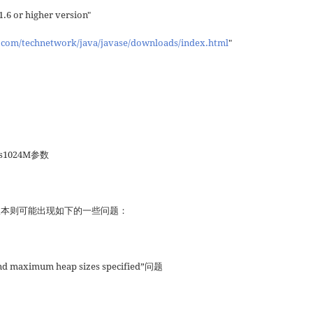
.6 or higher version"
.com/technetwork/java/javase/downloads/index.html
"
s1024M参数
以上版本则可能出现如下的一些问题：
nd maximum heap sizes specified”问题