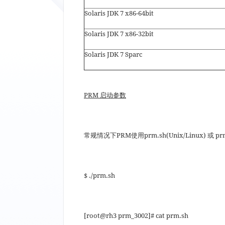
Solaris JDK 7 x86-64bit
Solaris JDK 7 x86-32bit
Solaris JDK 7 Sparc
PRM
启动参数
常规情况下PRM使用prm.sh(Unix/Linux) 或 p
$ ./prm.sh
[root@rh3 prm_3002]# cat prm.sh