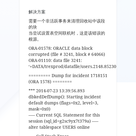
解决方案
需要一个非活跃事务来清理回收站中该段
的块
当尝试设置表空间联机时，这是该错误的
根源。
ORA-01578: ORACLE data block
corrupted (file # 3241, block # 64066)
ORA-01110: data file 3241:
‘+DATA/trexprod/datafile/users.2148.852306913’
========= Dump for incident 1718151
(ORA 1578) ========
*** 2014-07-23 13:39:56.893
dbkedDefDump(): Starting incident
default dumps (flags=0x2, level=3,
mask=0x0)
—– Current SQL Statement for this
session (sql_id=g2sc9yx7t379a) —–
alter tablespace USERS online