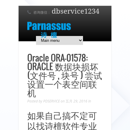
dbservice1234
咨询微信：
7 x 24 在线支持！
简体中文
English
日本語
Oracle ORA-01578:
ORACLE 数据块损坏
(文件号 , 块号 ) 尝试
设置一个表空间联
机
Posted by
PDSERVICE
on 五月 29, 2016
In
如果自己搞不定可
以找诗檀软件专业