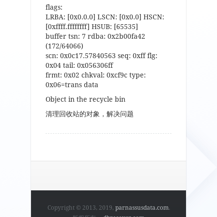
flags:
LRBA: [0x0.0.0] LSCN: [0x0.0] HSCN:
[0xffff.ffffffff] HSUB: [65535]
buffer tsn: 7 rdba: 0x2b00fa42
(172/64066)
scn: 0x0c17.57840563 seq: 0xff flg:
0x04 tail: 0x056306ff
frmt: 0x02 chkval: 0xcf9c type:
0x06=trans data
Object in the recycle bin
清理回收站的对象，解决问题
Copyright © 2013, 2019,
parnassusdata.com
.