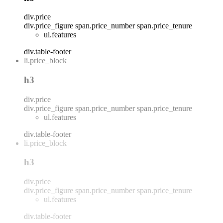
div.price
div.price_figure
span.price_number
span.price_tenure
ul.features
div.table-footer
li.price_block
h3
div.price
div.price_figure
span.price_number
span.price_tenure
ul.features
div.table-footer
li.price_block
h3
div.price
div.price_figure
span.price_number
span.price_tenure
ul.features
div.table-footer