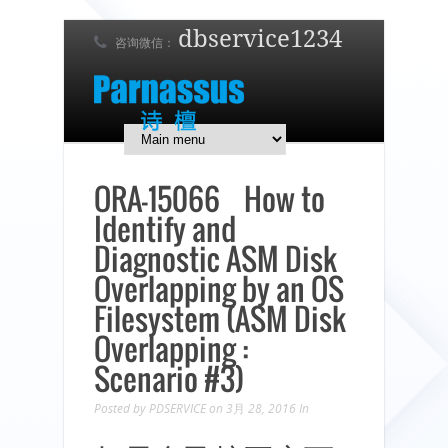
dbservice1234
咨询微信：
7 x 24 在线支持！
简体中文
English
日本語
ORA-15066 How to
Identify and
Diagnostic ASM Disk
Overlapping by an OS
Filesystem (ASM Disk
Overlapping :
Scenario #3)
Posted by
PDSERVICE
on 3月 28, 2016
In