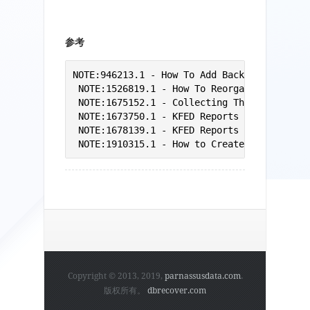
参考
NOTE:946213.1 - How To Add Back An ASM Disk
 NOTE:1526819.1 - How To Reorganize A Norma
 NOTE:1675152.1 - Collecting The Required I
 NOTE:1673750.1 - KFED Reports “KFBTYP_INVA
 NOTE:1678139.1 - KFED Reports “KFBTYP_INVA
 NOTE:1910315.1 - How to Create a Normal R
Copyright © 2013, 2019,
parnassusdata.com
.
版权所有。
dbrecover.com