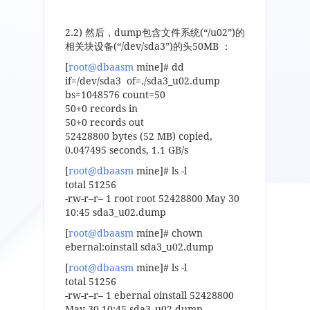
2.2)
然后，
dump
包含文件系统
(“/u02”)
的
相关块设备
(“/dev/sda3”)
的头
50MB
：
[
root@dbaasm
mine]# dd
if=/dev/sda3 of=./sda3_u02.dump
bs=1048576 count=50
50+0 records in
50+0 records out
52428800 bytes (52 MB) copied,
0.047495 seconds, 1.1 GB/s
[
root@dbaasm
mine]# ls -l
total 51256
-rw-r–r– 1 root root 52428800 May 30
10:45 sda3_u02.dump
[
root@dbaasm
mine]# chown
ebernal:oinstall sda3_u02.dump
[
root@dbaasm
mine]# ls -l
total 51256
-rw-r–r– 1 ebernal oinstall 52428800
May 30 10:45 sda3_u02.dump