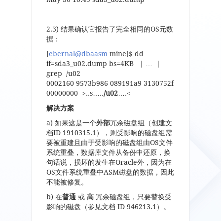
2.3) 结果确认它报告了完全相同的
OS
元数
据：
[
ebernal@dbaasm
mine]$ dd
if=sda3_u02.dump bs=4KB | … |
grep /u02
0002160 9573b986 089191a9 3130752f
00000000 >..s…..
/u02
….<
解决方案
a)
如果这是一个
外部
冗余磁盘组（创建文
档
ID 1910315.1
），则受影响的磁盘组需
要被重建且由于受影响的磁盘组由
OS
文件
系统重叠，数据库文件从备份中还原，换
句话说，损坏的发生在
Oracle
外，因为在
OS
文件系统重叠中
ASM
磁盘的数据，因此
不能被修复。
b)
在
普通
或
高
冗余磁盘组，只要替换受
影响的磁盘（参见文档
ID 946213.1
）。