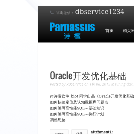
dbservice1234
咨询微信：
首页
购买M
Oracle开发优化基础
Posted by
PDSERVICE
on 1月 08, 2015
In
tuning
优化
@诗檀软件_biot 同学出品《Oracle开发
如何快速定位及认知数据库问题点
如何编写高性能SQL – 基础知识
如何编写高性能SQL – 执行计划
调整思路
attchment1:
tuning
优化