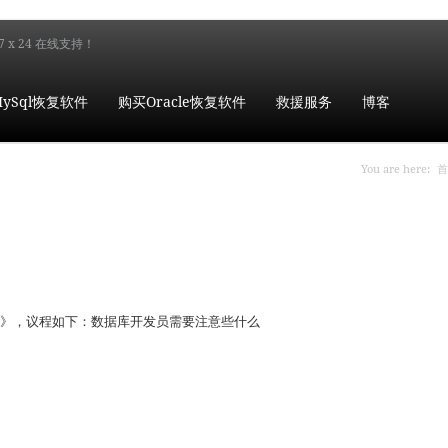
7 x 24 在线支持！
ySql恢复软件
购买Oracle恢复软件
救援服务
博客
你在
You are here:
首
优化基础》，议程如下：数据库开发员需要注意些什么