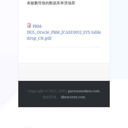
表被删导致的数据库奔溃场景
PRM-
DUL_Oracle_PRM_[CASE001]_SYS table
drop_CN.pdf
Copyright © 2013, 2019,
parnassusdata.com
.
版权所有。
dbrecover.com