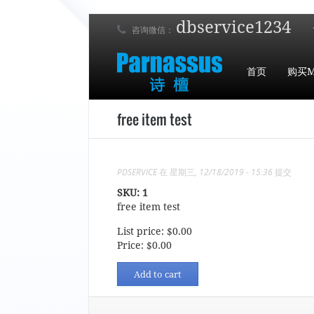
dbservice1234
咨询微信：
首页
购买M
free item test
PDSERVICE
在 星期三, 12/18/2019 - 15:36 提交
SKU:
1
free item test
List price:
$0.00
Price:
$0.00