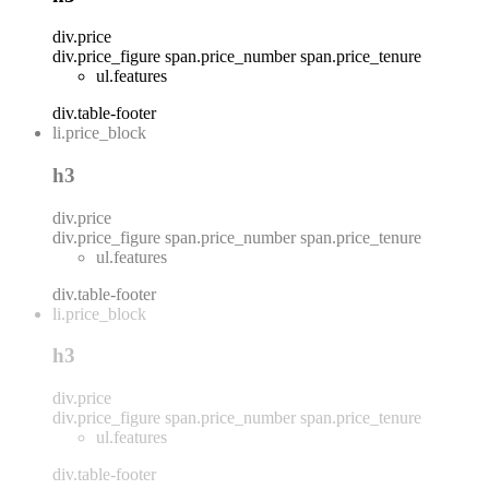
div.price
div.price_figure
span.price_number
span.price_tenure
ul.features
div.table-footer
li.price_block
h3
div.price
div.price_figure
span.price_number
span.price_tenure
ul.features
div.table-footer
li.price_block
h3
div.price
div.price_figure
span.price_number
span.price_tenure
ul.features
div.table-footer