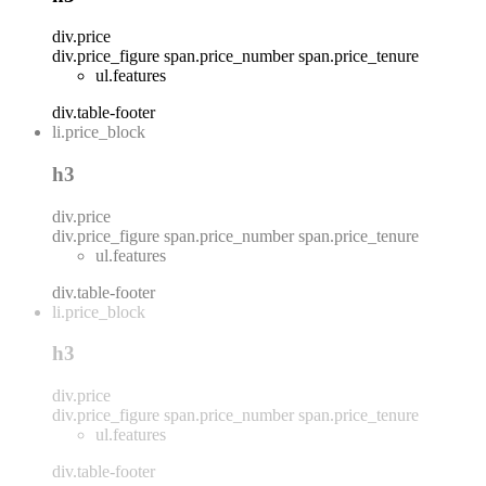
div.price
div.price_figure
span.price_number
span.price_tenure
ul.features
div.table-footer
li.price_block
h3
div.price
div.price_figure
span.price_number
span.price_tenure
ul.features
div.table-footer
li.price_block
h3
div.price
div.price_figure
span.price_number
span.price_tenure
ul.features
div.table-footer