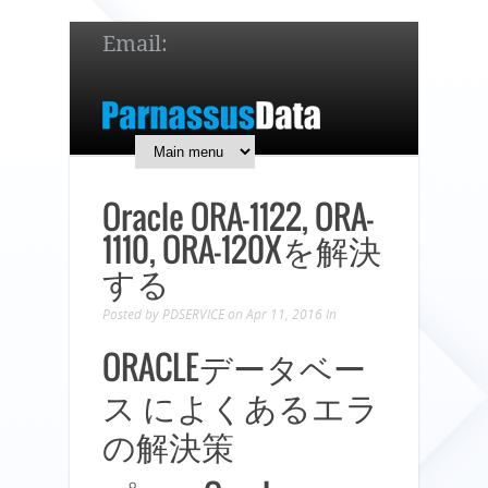
Email:
service@parnassusdata.com
7 x 24 online support!
简体中文
English
日本語
Oracle ORA-1122, ORA-
1110, ORA-120Xを解決
する
Posted by
PDSERVICE
on Apr 11, 2016
In
ORACLEデータベー
ス によくあるエラ
の解決策