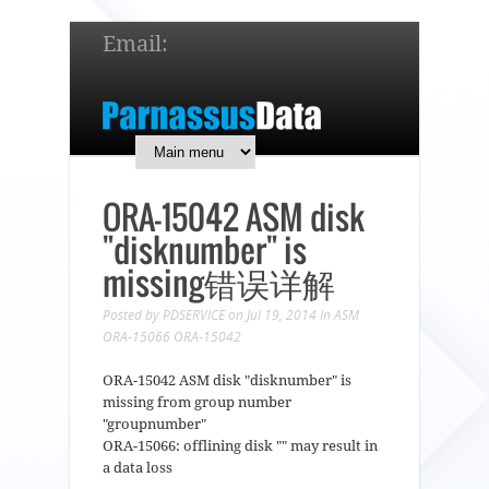
Email:
service@parnassusdata.com
7 x 24 online support!
简体中文
English
日本語
ORA-15042 ASM disk
"disknumber" is
missing错误详解
Posted by
PDSERVICE
on Jul 19, 2014
In
ASM
ORA-15066
ORA-15042
ORA-15042 ASM disk "disknumber" is
missing from group number
"groupnumber"
ORA-15066: offlining disk "" may result in
a data loss