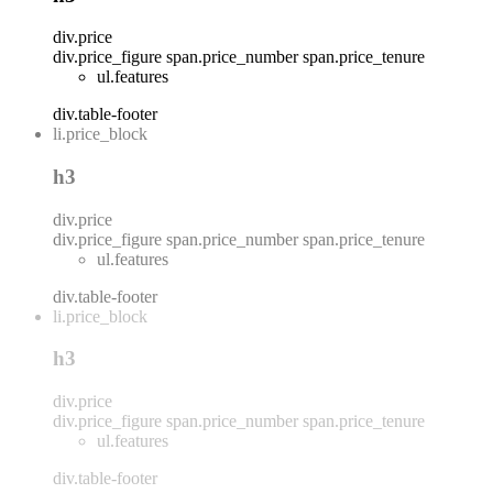
div.price
div.price_figure
span.price_number
span.price_tenure
ul.features
div.table-footer
li.price_block
h3
div.price
div.price_figure
span.price_number
span.price_tenure
ul.features
div.table-footer
li.price_block
h3
div.price
div.price_figure
span.price_number
span.price_tenure
ul.features
div.table-footer